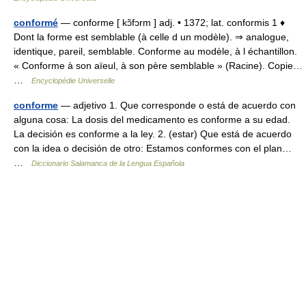
conformé
— conforme [ kɔ̃fɔrm ] adj. • 1372; lat. conformis 1 ♦
Dont la forme est semblable (à celle d un modèle). ⇒ analogue,
identique, pareil, semblable. Conforme au modèle, à l échantillon.
« Conforme à son aïeul, à son père semblable » (Racine). Copie…
…
Encyclopédie Universelle
conforme
— adjetivo 1. Que corresponde o está de acuerdo con
alguna cosa: La dosis del medicamento es conforme a su edad.
La decisión es conforme a la ley. 2. (estar) Que está de acuerdo
con la idea o decisión de otro: Estamos conformes con el plan…
…
Diccionario Salamanca de la Lengua Española