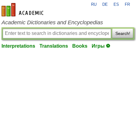
RU
DE
ES
FR
en-academic.com
Academic Dictionaries and Encyclopedias
Search!
Interpretations
Translations
Books
Игры ⚽