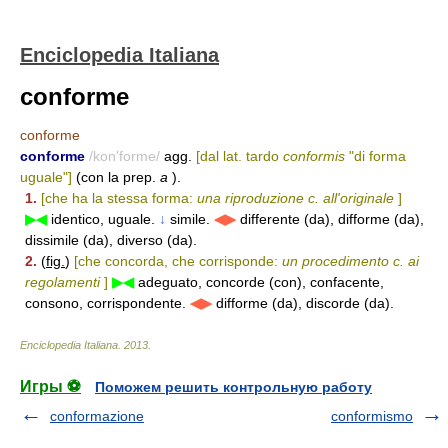
Enciclopedia Italiana
conforme
conforme
conforme
/kon'forme/
agg.
[dal lat. tardo
conformis
"di forma
uguale"]
(con la prep.
a
).
1.
[che ha la stessa forma:
una riproduzione c. all'originale
]
▶◀
identico, uguale.
↓
simile.
◀▶
differente (da), difforme (da),
dissimile (da), diverso (da).
2.
(
fig.
)
[che concorda, che corrisponde:
un procedimento c.
ai
regolamenti
]
▶◀
adeguato, concorde (con), confacente,
consono, corrispondente.
◀▶
difforme (da), discorde (da).
Enciclopedia Italiana
.
2013
.
Игры ⚽
Поможем решить контрольную работу
conformazione
conformismo