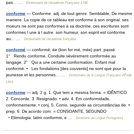
pas… …
Dictionnaire de l'Académie Française 1798
conforme
— Conforme. adj. de tout genre. Semblable, De mesme
maniere. La copie de ce tableau est conforme à son original. ses
moeurs ne sont pas conformes à sa doctrine. ces escritures sont
conformes l une à l autre. son humeur, son esprit est conforme
au… …
Dictionnaire de l'Académie française
conformé
— conformé, ée (kon for mé, mée) part. passé.
1° Rendu conforme. Conduite sévèrement conformée au
langage. 2° Qui a une certaine conformation. Enfant mal
conformé. • Les fondations [des couvents] ne sont que pour la
jeunesse et les personnes… …
Dictionnaire de la Langue Française d'Émile
Littré
conforme
— adj. 2 g. 1. Que tem a mesma forma. = IDÊNTICO
2. Concorde. 3. Resignado. • adv. 4. Em conformidade,
conformemente. • conj. 5. Como, segundo as circunstâncias de. •
prep. 6. De acordo com. = CONSOANTE, SEGUNDO
‣ Etimologia: latim conformis, e …
Dicionário da Língua Portuguesa