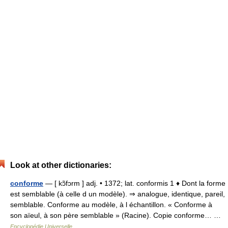
Look at other dictionaries:
conforme
— [ kɔ̃fɔrm ] adj. • 1372; lat. conformis 1 ♦ Dont la forme
est semblable (à celle d un modèle). ⇒ analogue, identique, pareil,
semblable. Conforme au modèle, à l échantillon. « Conforme à
son aïeul, à son père semblable » (Racine). Copie conforme… …
Encyclopédie Universelle